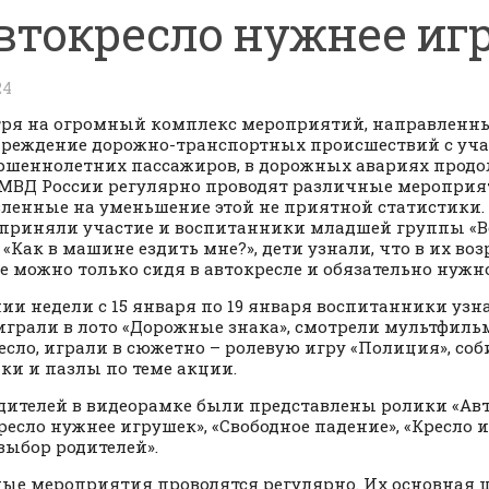
втокресло нужнее иг
24
ря на огромный комплекс мероприятий, направленн
реждение дорожно-транспортных происшествий с уч
ршеннолетних пассажиров, в дорожных авариях прод
УМВД России регулярно проводят различные мероприя
ленные на уменьшение этой не приятной статистики. 
приняли участие и воспитанники младшей группы «Ве
 «Как в машине ездить мне?», дети узнали, что в их воз
 можно только сидя в автокресле и обязательно нужн
нии недели с 15 января по 19 января воспитанники узн
 играли в лото «Дорожные знака», смотрели мультфил
есло, играли в сюжетно – ролевую игру «Полиция», со
ки и пазлы по теме акции.
дителей в видеорамке были представлены ролики «Авто
ресло нужнее игрушек», «Свободное падение», «Кресло
 выбор родителей».
ые мероприятия проводятся регулярно. Их основная ц