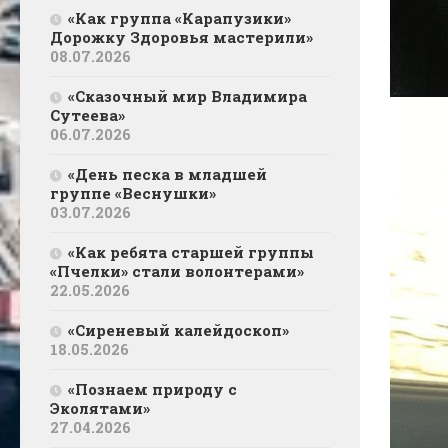
«Как группа «Карапузики»
Дорожку Здоровья мастерили»
08.07.2026
«Сказочный мир Владимира
Сутеева»
06.07.2026
«День песка в младшей
группе «Веснушки»
03.07.2026
«Как ребята старшей группы
«Пчелки» стали волонтерами»
22.05.2026
«Сиреневый калейдоскоп»
18.05.2026
«Познаем природу с
Эколятами»
27.04.2026