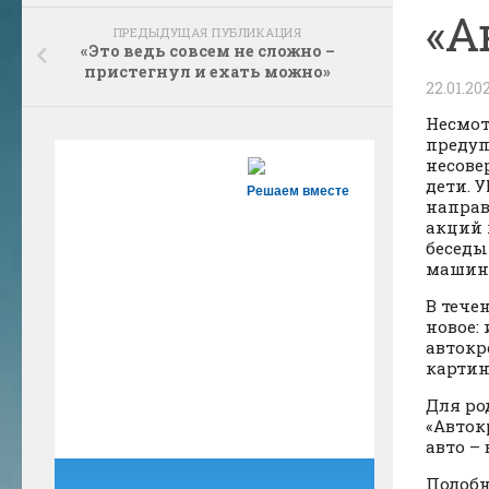
«А
ПРЕДЫДУЩАЯ ПУБЛИКАЦИЯ
«Это ведь совсем не сложно –
пристегнул и ехать можно»
22.01.20
Несмот
предуп
несове
дети. 
Решаем вместе
направ
акций 
беседы
машине
В тече
новое:
автокр
картин
Для ро
«Авток
авто –
Подобн