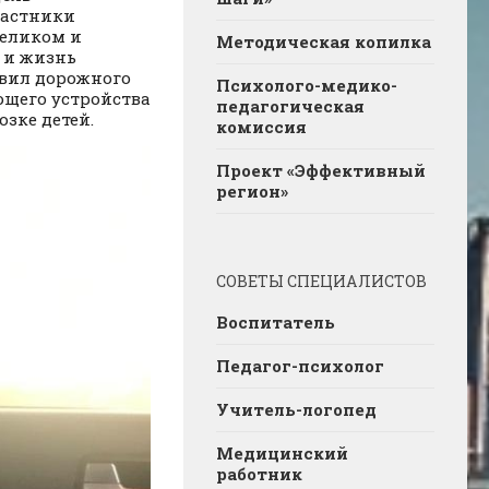
частники
целиком и
Методическая копилка
е и жизнь
авил дорожного
Психолого-медико-
щего устройства
педагогическая
зке детей.
комиссия
Проект «Эффективный
регион»
СОВЕТЫ СПЕЦИАЛИСТОВ
Воспитатель
Педагог-психолог
Учитель-логопед
Медицинский
работник