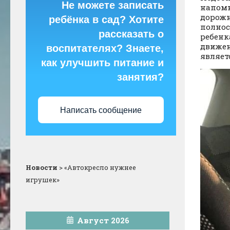
Не можете записать
напомн
дорожн
ребёнка в сад? Хотите
полнос
рассказать о
ребенк
движен
воспитателях? Знаете,
являет
как улучшить питание и
занятия?
Написать сообщение
Новости
>
«Автокресло нужнее
игрушек»
Август 2026