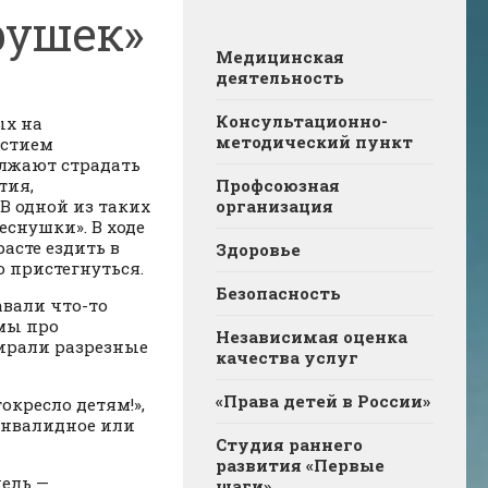
рушек»
Медицинская
деятельность
Консультационно-
ых на
методический пункт
астием
олжают страдать
тия,
Профсоюзная
В одной из таких
организация
снушки». В ходе
расте ездить в
Здоровье
о пристегнуться.
Безопасность
авали что-то
ьмы про
Независимая оценка
бирали разрезные
качества услуг
«Права детей в России»
кресло детям!»,
 инвалидное или
Студия раннего
развития «Первые
ель —
шаги»