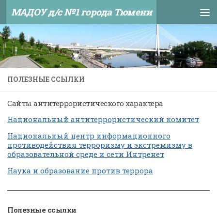
МАДОУ д/с №1 города Тюмени
Skip to content
ПОЛЕЗНЫЕ ССЫЛКИ
Сайты антитеррористического характера
Национальный антитеррористический комитет
Национальный центр информационного
противодействия терроризму и экстремизму в
образовательной среде и сети Интренет
Наука и образование против террора
Полезные ссылки