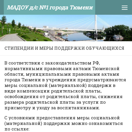
МАДОУ д/с №1 города Тюмени
Skip to content
СТИПЕНДИИ И МЕРЫ ПОДДЕРЖКИ ОБУЧАЮЩИХСЯ
В соответствии с законодательством РФ,
нормативными правовыми актами Тюменской
области, муниципальными правовыми актами
города Тюмени в учреждении предусматриваются
меры социальной (материальной) поддержи в
виде компенсации родительской платы,
освобождения от родительской платы, снижения
размера родительской платы за услуги по
присмотру и уходу за воспитанниками.
С условиями предоставления меры социальной
(материальной) поддержки можно ознакомиться
по ссылке: