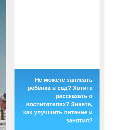
Не можете записать
ребёнка в сад? Хотите
рассказать о
воспитателях? Знаете,
как улучшить питание и
занятия?