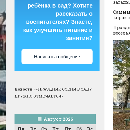
загады
ребёнка в сад? Хотите
Самым
рассказать о
корзин
воспитателях? Знаете,
Праздн
как улучшить питание и
весель
занятия?
Написать сообщение
Новости
>
«ПРАЗДНИК ОСЕНИ В САДУ
ДРУЖНО ОТМЕЧАЕТСЯ»
Август 2026
Пн
Вт
Ср
Чт
Пт
Сб
Вс