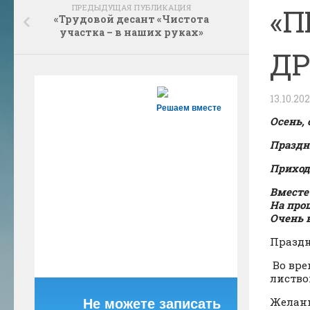
ПРЕДЫДУЩАЯ ПУБЛИКАЦИЯ
«П
«Трудовой десант «Чистота
участка – в наших руках»
ДР
13.10.20
Решаем вместе
Осень,
Праздн
Приход
Вместе
На про
Очень в
Праздн
Во вре
листво
Желанн
Не можете записать