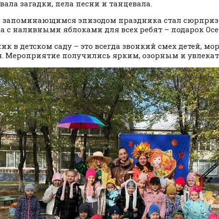
вала загадки, пела песни и танцевала.
 запоминающимся эпизодом праздника стал сюрприз
а с наливными яблоками для всех ребят – подарок Осе
ик в детском саду – это всегда звонкий смех детей, мо
я. Мероприятие получились ярким, озорным и увлека