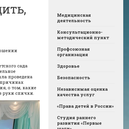
ить,
Медицинская
деятельность
Консультационно-
методический пункт
Профсоюзная
ношении
организация
тского сада
Здоровье
ельное
ыла проведена
Безопасность
о причинах
, о том, какие
Независимая оценка
в руки спички.
качества услуг
«Права детей в России»
Студия раннего
развития «Первые
шаги»