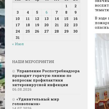
значим
воспит
1
2
темати
3
4
5
6
7
8
9
В ходе
10
11
12
13
14
15
16
пожарн
17
18
19
20
21
22
23
опасны
24
25
26
27
28
29
30
31
« Июл
НАШИ МЕРОПРИЯТИЯ
Управление Роспотребнадзора
проводит горячую линию по
вопросам профилактики
энтеровирусной инфекции
06.08.2026
«Удивительный мир
головоломок»
14.07.2026