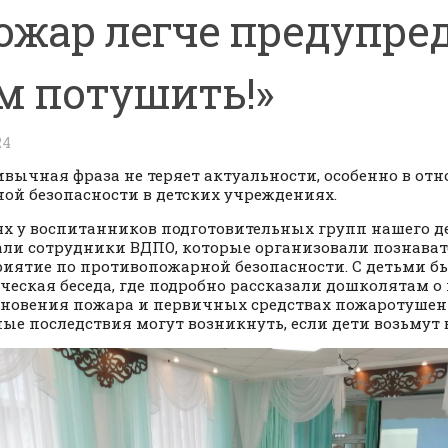
ожар легче предупред
м потушить!»
24
ивычная фраза не теряет актуальности, особенно в от
ой безопасности в детских учреждениях.
ях у воспитанников подготовительных групп нашего де
ли сотрудники ВДПО, которые организовали познават
иятие по противопожарной безопасности. С детьми б
ческая беседа, где подробно рассказали дошколятам 
новения пожара и первичных средствах пожаротушения
ые последствия могут возникнуть, если дети возьмут 