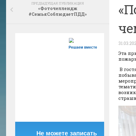
ПРЕДЫДУЩАЯ ПУБЛИКАЦИЯ
«П
«Фоточеллендж
#СемьяСоблюдаетПДД»
че
31.03.20
Решаем вместе
Эта пр
пожарн
В гост
побыва
меропр
темати
возник
страшн
Не можете записать