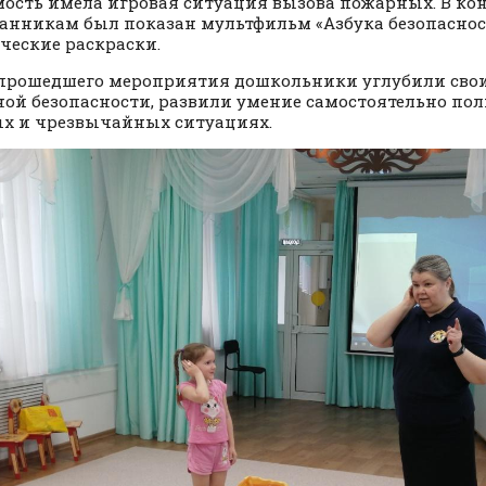
ость имела игровая ситуация вызова пожарных. В ко
анникам был показан мультфильм «Азбука безопаснос
ческие раскраски.
 прошедшего мероприятия дошкольники углубили свои
ой безопасности, развили умение самостоятельно пол
х и чрезвычайных ситуациях.