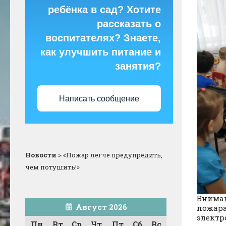
ребёнка в сад? Хотите
рассказать о
воспитателях? Знаете,
как улучшить питание и
занятия?
Написать сообщение
Новости
>
«Пожар легче предупредить,
чем потушить!»
Вниман
Август 2026
пожара
электр
Пн
Вт
Ср
Чт
Пт
Сб
Вс