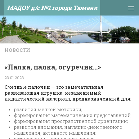
МАДОУ д/с №1 города Тюмени
Skip to content
НОВОСТИ
«Палка, палка, огуречик…»
23.01.2023
Счетные палочки — это замечательная
развивающая игрушка, незаменимый
дидактический материал, предназначенный для:
развития мелкой моторики;
формирования математических представлений;
формирования пространственной ориентации;
развития внимания, наглядно-действенного
мышления, активного мышления;
активизации творческого начала,