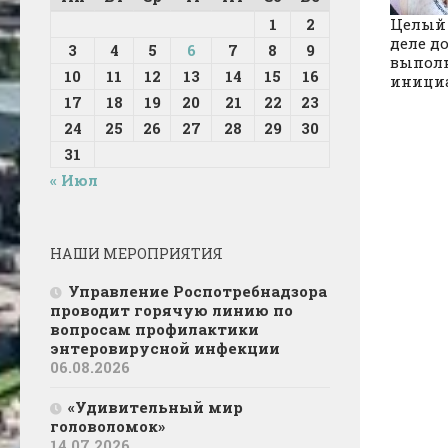
1
2
Целый 
деле д
3
4
5
6
7
8
9
выполн
10
11
12
13
14
15
16
инициа
17
18
19
20
21
22
23
24
25
26
27
28
29
30
31
« Июл
НАШИ МЕРОПРИЯТИЯ
Управление Роспотребнадзора
проводит горячую линию по
вопросам профилактики
энтеровирусной инфекции
06.08.2026
«Удивительный мир
головоломок»
14.07.2026