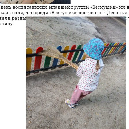
день воспитанники младшей группы «Веснушки» ни на
оказывали, что среди «Веснушек» лентяев нет. Девочк
яли разные трудовые поручения, а также проявляли
тиву.