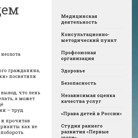
дем
Медицинская
деятельность
Консультационно-
методический пункт
Профсоюзная
 неохота
организация
ого гражданина,
Здоровье
ки» посвятили
Безопасность
 вывод, что лень
Независимая оценка
лать, а может
качества услуг
щё
ни – труд.
«Права детей в России»
 и прочитав
Студия раннего
арианты как не
развития «Первые
 побороть.
шаги»