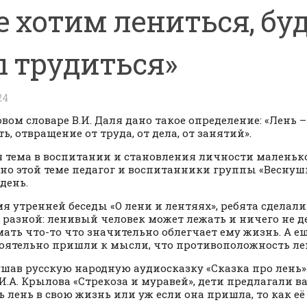
е хотим лениться, бу
 трудиться»
24
овом словаре В.И. Даля дано такое определение: «Лень –
ь, отвращение от труда, от дела, от занятий».
 тема в воспитании и становления личности маленьк
но этой теме педагог и воспитанники группы «Веснуш
день.
мя утренней беседы «О лени и лентяях», ребята сделали
 разной: ленивый человек может лежать и ничего не де
ать что-то что значительно облегчает ему жизнь. А е
оятельно пришли к мысли, что противоположность ле
шав русскую народную аудиосказку «Сказка про лень»
И.А. Крылова «Стрекоза и муравей», дети предлагали в
ь лень в свою жизнь или уж если она пришла, то как её