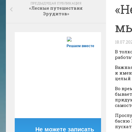
ПРЕДЫДУЩАЯ ПУБЛИКАЦИЯ
«Н
«Лесные путешествия
Эрудитов»
мы
18.07.20
Решаем вместе
В толк
работат
Важная
и имен
целый 
Во вре
бывает
придум
самост
Прослу
басню 
пускат
Не можете записать