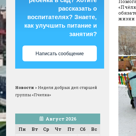
ребёнка в сад? Хотите
Помога
«Пчёлк
рассказать о
обязат
воспитателях? Знаете,
жизни 
как улучшить питание и
занятия?
Написать сообщение
Новости
>
Неделя добрых дел старшей
группы «Пчелка»
Август 2026
Пн
Вт
Ср
Чт
Пт
Сб
Вс