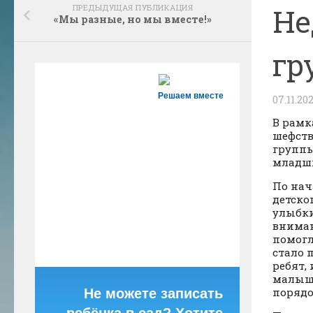
ПРЕДЫДУЩАЯ ПУБЛИКАЦИЯ
Не
«Мы разные, но мы вместе!»
гр
Решаем вместе
07.11.20
В рамк
шефств
группы
младш
По нач
детско
улыбки
вниман
помогл
стало 
ребят,
малыша
порядо
Не можете записать