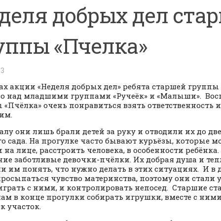
деля добрых дел ста
уппы «Пчелка»
23
ах акции «Неделя добрых дел» ребята старшей группы
о над младшими группами «Ручеёк» и «Малыши». Во
 «Пчёлка» очень понравиться взять ответственность 
им.
алу они лишь брали детей за руку и отводили их до дв
го сада. На прогулке часто бывают курьёзы, которые м
 на лице, расстроить человека, в особенности ребёнка.
ие заботливые девочки-пчёлки. Их добрая душа и тепл
и им понять, что нужно делать в этих ситуациях. И в
просыпаться чувство материнства, поэтому они стали 
 играть с ними, и контролировать непосед. Старшие ст
м в конце прогулки собирать игрушки, вместе с ними
к участок.