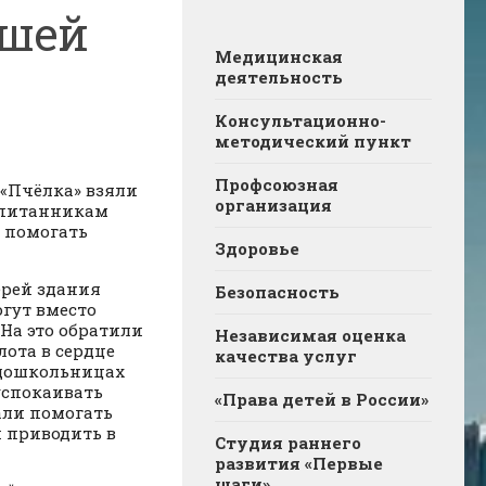
ршей
Медицинская
деятельность
Консультационно-
методический пункт
Профсоюзная
 «Пчёлка» взяли
организация
спитанникам
и помогать
Здоровье
ерей здания
Безопасность
огут вместо
 На это обратили
Независимая оценка
ота в сердце
качества услуг
 дошкольницах
успокаивать
«Права детей в России»
али помогать
 приводить в
Студия раннего
развития «Первые
шаги»