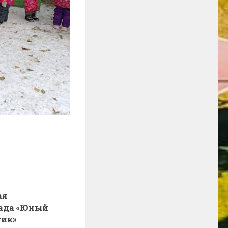
ая
ада «Юный
ик»