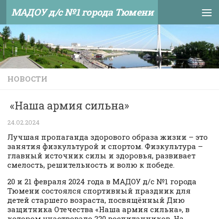
МАДОУ д/с №1 города Тюмени
Skip to content
НОВОСТИ
«Наша армия сильна»
24.02.2024
Лучшая пропаганда здорового образа жизни – это
занятия физкультурой и спортом. Физкультура –
главный источник силы и здоровья, развивает
смелость, решительность и волю к победе.
20 и 21 февраля 2024 года в МАДОУ д/с №1 города
Тюмени состоялся спортивный праздник для
детей старшего возраста, посвящённый Дню
защитника Отечества «Наша армия сильна», в
котором участвовало 220 воспитанников. На