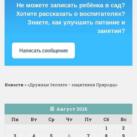
Не можете записать ребёнка в сад?
Хотите рассказать о воспитателях?
Знаете, как улучшить питание и
занятия?
Написать сообщение
Новости
>
«Дружные Эколята – защитники Природы»
Август 2026
Пн
Вт
Ср
Чт
Пт
Сб
Вс
1
2
3
4
5
6
7
8
9