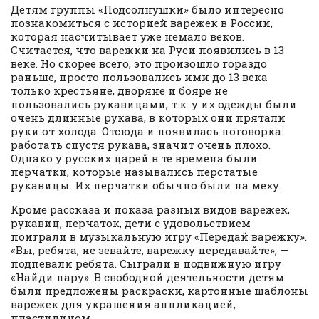
Детям группы «Подсолнушки» было интересно
познакомиться с историей варежек в России,
которая насчитывает уже немало веков.
Считается, что варежки на Руси появились в 13
веке. Но скорее всего, это произошло гораздо
раньше, просто пользовались ими до 13 века
только крестьяне, дворяне и бояре не
пользовались рукавицами, т.к. у их одежды были
очень длинные рукава, в которых они прятали
руки от холода. Отсюда и появилась поговорка:
работать спустя рукава, значит очень плохо.
Однако у русских царей в те времена были
перчатки, которые назывались перстатые
рукавицы. Их перчатки обычно были на меху.
Кроме рассказа и показа разных видов варежек,
рукавиц, перчаток, дети с удовольствием
поиграли в музыкальную игру «Передай варежку».
«Вы, ребята, не зевайте, варежку передавайте», —
подпевали ребята. Сыграли в подвижную игру
«Найди пару». В свободной деятельности детям
были предложены раскраски, картонные шаблоны
варежек для украшения аппликацией,
пластилином.