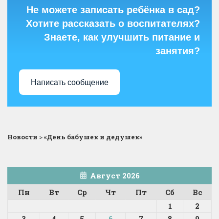
Не можете записать ребёнка в сад?
Хотите рассказать о воспитателях?
Знаете, как улучшить питание и
занятия?
Написать сообщение
Новости
>
«День бабушек и дедушек»
Август 2026
Пн
Вт
Ср
Чт
Пт
Сб
Вс
1
2
3
4
5
6
7
8
9