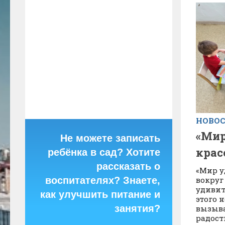
НОВО
«Мир
Не можете записать
крас
ребёнка в сад? Хотите
рассказать о
«Мир у
вокруг
воспитателях? Знаете,
удивит
как улучшить питание и
этого 
занятия?
вызыв
радост