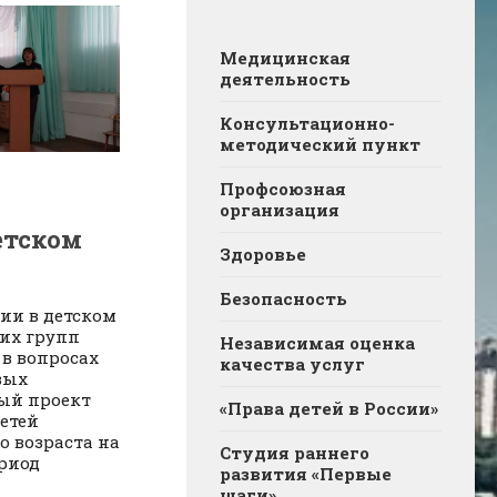
Медицинская
деятельность
Консультационно-
методический пункт
Профсоюзная
организация
етском
Здоровье
Безопасность
ии в детском
их групп
Независимая оценка
 в вопросах
качества услуг
вых
ый проект
«Права детей в России»
етей
 возраста на
Студия раннего
риод
развития «Первые
шаги»