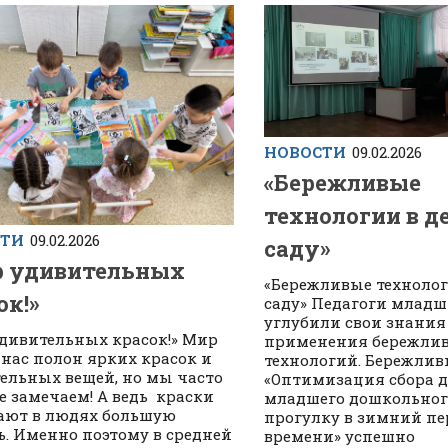
НОВОСТИ
09.02.2026
«Бережливые
технологии в д
СТИ
09.02.2026
саду»
 удивительных
«Бережливые технолог
ок!»
саду» Педагоги младш
углубили свои знания
дивительных красок!» Мир
применения бережли
 нас полон ярких красок и
технологий. Бережлив
ельных вещей, но мы часто
«Оптимизация сбора д
не замечаем! А ведь краски
младшего дошкольного
ают в людях большую
прогулку в зимний пе
ь. Именно поэтому в средней
времени» успешно