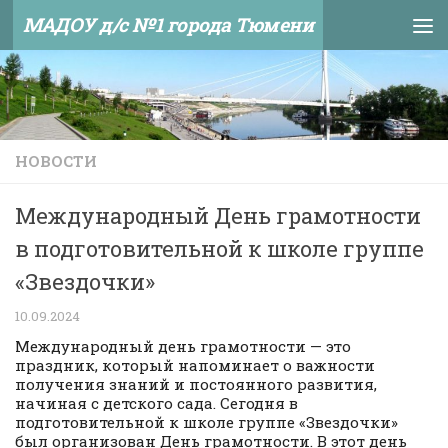
МАДОУ д/с №1 города Тюмени
Skip to content
НОВОСТИ
Международный День грамотности
в подготовительной к школе группе
«Звездочки»
10.09.2024
Международный день грамотности — это
праздник, который напоминает о важности
получения знаний и постоянного развития,
начиная с детского сада. Сегодня в
подготовительной к школе группе «Звездочки»
был организован День грамотности. В этот день