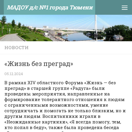
МАДОУ д/с №1 города Тюмени
Skip to content
НОВОСТИ
«Жизнь без преград»
05.12.2024
В рамках XIV областного Форума «Жизнь — без
преград» в старшей группе «Радуга» были
проведены мероприятия, направленные на
формирование толерантного отношения к людям
с ограниченными возможностями, умение
сотрудничать и помогать не только близким, но и
другим людям. Воспитанники играли в
«Неожиданные картинки», «Я всегда помогу, тем,
кто попал в беду», также была проведена беседа