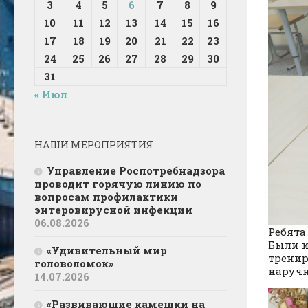
3
4
5
6
7
8
9
10
11
12
13
14
15
16
17
18
19
20
21
22
23
24
25
26
27
28
29
30
31
« Июл
НАШИ МЕРОПРИЯТИЯ
Управление Роспотребнадзора
проводит горячую линию по
вопросам профилактики
энтеровирусной инфекции
06.08.2026
Ребята
Были и
«Удивительный мир
тренир
головоломок»
наручн
14.07.2026
«Развивающие камешки на