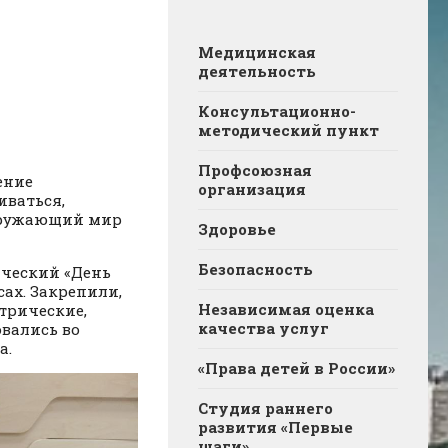
Медицинская
деятельность
Консультационно-
методический пункт
Профсоюзная
ение
организация
иваться,
окружающий мир
Здоровье
Безопасность
ический «День
сах. Закрепили,
Независимая оценка
трические,
качества услуг
вались во
а.
«Права детей в России»
Студия раннего
развития «Первые
шаги»