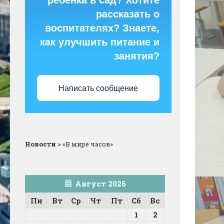
ребёнка в сад? Хотите
рассказать о
воспитателях? Знаете,
как улучшить питание и
занятия?
Написать сообщение
Новости
>
«В мире часов»
Август 2026
Пн
Вт
Ср
Чт
Пт
Сб
Вс
1
2