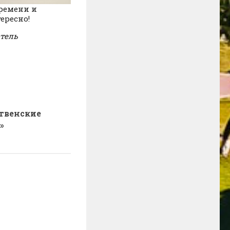
времени и
ересно!
атель
твенские
»