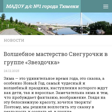
МАДОУ д/с №1 города Тюмени
Skip to content
НОВОСТИ
Волшебное мастерство Снегурочки в
группе «Звездочка»
24.12.2025
Зима — это удивительное время года, это сказка, а
особенно Новый Год, самый чудесный и
волшебный праздник, наступления которого ждут
как дети, так и взрослые. Замечательна зима и тем,
что пробуждает фантазию, воображение. Глядя на
эту белоснежную красоту, хочется творить!
Поэтому, мы решили воплотить эту сказку в
реальность и создать её в группе.