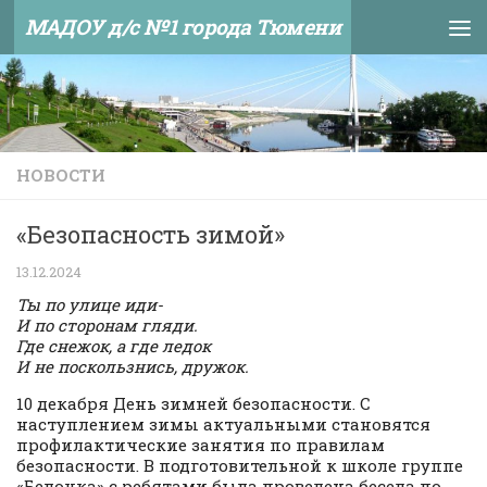
МАДОУ д/с №1 города Тюмени
Skip to content
НОВОСТИ
«Безопасность зимой»
13.12.2024
Ты по улице иди-
И по сторонам гляди.
Где снежок, а где ледок
И не поскользнись, дружок.
10 декабря День зимней безопасности. С
наступлением зимы актуальными становятся
профилактические занятия по правилам
безопасности. В подготовительной к школе группе
«Белочка» с ребятами была проведена беседа по